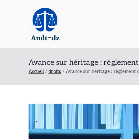
Aller
au
contenu
Andt dz
Tout sur le droit administatif
Avance sur héritage : règlement 
Accueil
droits
Avance sur héritage : règlement d