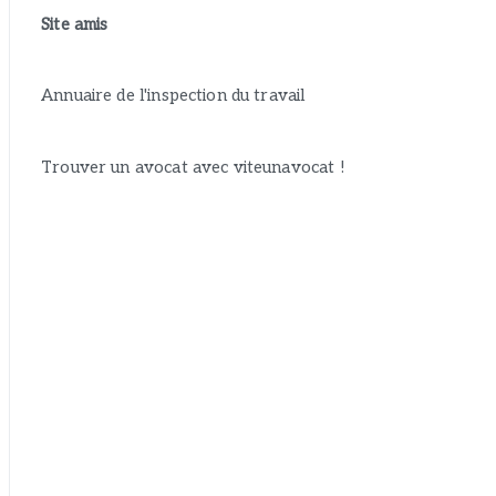
t
Site amis
é
g
o
Annuaire de l'
inspection du travail
r
i
Trouver un avocat avec
viteunavocat
!
e
s